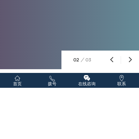
02
/
03




为何长期使用财务软件是企业发
首页
拨号
在线咨询
联系
展的关键？
2023-08-10 10:43:59
|
阅读：4261
财务软件依托互联网、大数据、计算机等现代技术，实现了与
更多信息资源的连接，使得软件具有更强大的信息处理、数据分
析、评估和预测功能，为财务工作服务于企业管理提供了更多的可