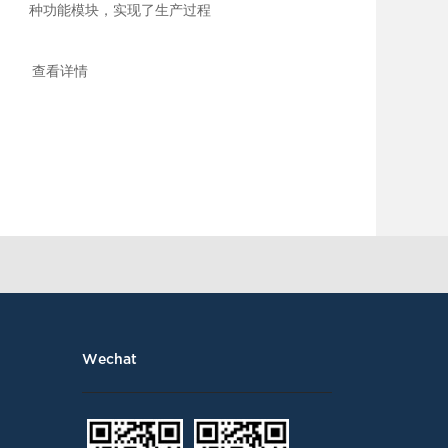
能忽视，否则在与其...
种功能模块，实现了生产过程
的全面监控、优化和管理。
MES系统在生产过程中被广泛
查看详情
应用，彻底改变了传统的生产
方式，青岛MES管理软件系统
主要有哪些功能模块呢，小编
将为大家详细介绍。实时数据
采集与监控：青岛MES管理软
件系统通过连接各种传感器和
设备，实时采集生产过程中的
关键数据，并将其显示...
Wechat