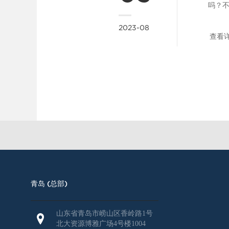
客户账
吗？
样，
2023-08
简写
查看
公司
的是
术语
保障了
理软
有需
业ER
软件，
青岛 (总部)
山东省青岛市崂山区香岭路1号
北大资源博雅广场4号楼1004