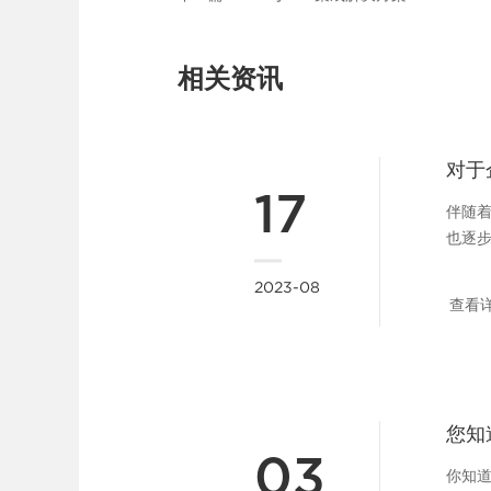
相关资讯
17
伴随
也逐
升级
2023-08
中，
查看
软件
以青岛
业的
发展
各种
乱，
03
确，
你知道