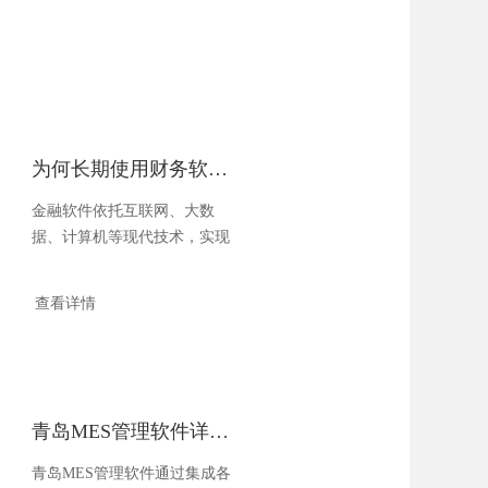
为何长期使用财务软件是企业发展的关键？
金融软件依托互联网、大数
据、计算机等现代技术，实现
了与更多信息资源的连接，使
得软件具有更强大的信息处
查看详情
理、数据分析、评估和预测功
能，为金融工作服务于企业管
理提供了更多的可能性，更符
合现代智能办公的要求。尽管
金融软件应用效果的体现是一
青岛MES管理软件详细功能介绍
个长期的过程，但是中小型企
业在金融软件的应用上一定不
青岛MES管理软件通过集成各