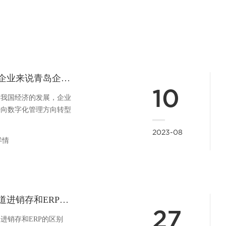
对于企业来说青岛企业ERP管理软件的作用是什么？
10
着我国经济的发展，企业
步向数字化管理方向转型
，在企业智能化发展过程
2023-08
出现了越来越多的进销存
详情
，推动企业转型升级。所
企业ERP管理软件对企
具体作用是什么？在企业
中，进销存管理过程存在
问题。比如库存管理混
您知道进销存和ERP的区别吗？
库存成本结转数量不正
27
销售记录难以查询统计，
进销存和ERP的区别