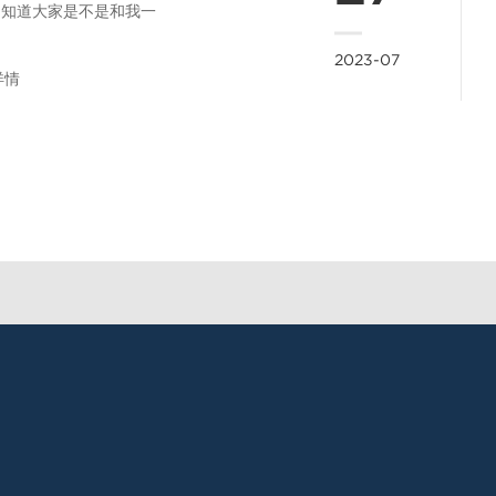
户往来明细难以...
不知道大家是不是和我一
看到这个专业术语和英文
2023-07
就一头雾水。但是进入了
详情
管理系统软件领域，重要
找出各种专属术语和专有
的含义，否则工作就没有
。现在青岛企业ERP管
件和大家分享一下希望对
要的人有所帮助。青岛企
P管理软件也是一个系统
叫做ERP系统。...